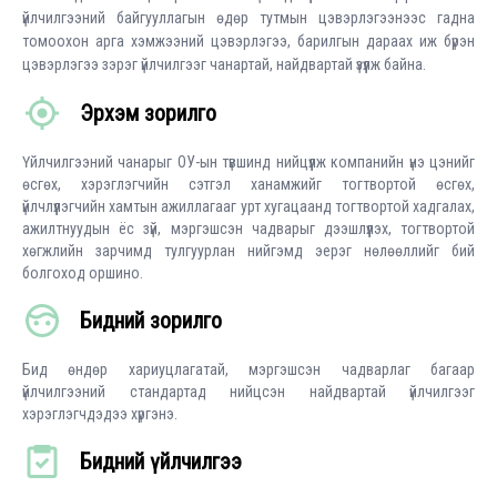
үйлчилгээний байгууллагын өдөр тутмын цэвэрлэгээнээс гадна
томоохон арга хэмжээний цэвэрлэгээ, барилгын дараах иж бүрэн
цэвэрлэгээ зэрэг үйлчилгээг чанартай, найдвартай үзүүлж байна.
Эрхэм зорилго
Үйлчилгээний чанарыг ОУ-ын түвшинд нийцүүлж компанийн үнэ цэнийг
өсгөх, хэрэглэгчийн сэтгэл ханамжийг тогтвортой өсгөх,
үйлчлүүлэгчийн хамтын ажиллагааг урт хугацаанд тогтвортой хадгалах,
ажилтнуудын ёс зүй, мэргэшсэн чадварыг дээшлүүлэх, тогтвортой
хөгжлийн зарчимд тулгуурлан нийгэмд эерэг нөлөөллийг бий
болгоход оршино.
Бидний зорилго
Бид өндөр хариуцлагатай, мэргэшсэн чадварлаг багаар
үйлчилгээний стандартад нийцсэн найдвартай үйлчилгээг
хэрэглэгчдэдээ хүргэнэ.
Бидний үйлчилгээ