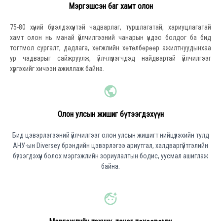
Мэргэшсэн баг хамт олон
75-80 хүний бүрэлдэхүүнтэй чадварлаг, туршлагатай, хариуцлагатай
хамт олон нь манай үйлчилгээний чанарын үндэс болдог ба бид
тогтмол сургалт, дадлага, хөгжлийн хөтөлбөрөөр ажилтнуудынхаа
ур чадварыг сайжруулж, үйлчлүүлэгчдэд найдвартай үйлчилгээг
хүргэхийг хичээн ажиллаж байна.
Олон улсын жишиг бүтээгдэхүүн
Бид цэвэрлэгээний үйлчилгээг олон улсын жишигт нийцүүлэхийн тулд
АНУ-ын Diversey брэндийн цэвэрлэгээ ариутгал, халдваргүйтгэлийн
бүтээгдэхүүн болох мэргэжлийн зориулалтын бодис, уусмал ашиглаж
байна.