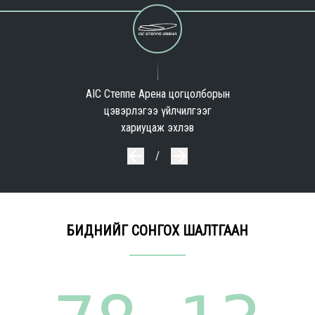
AIC Степпе Арена цогцолборын
цэвэрлэгээ үйлчилгээг
хариуцаж эхлэв
/
БИДНИЙГ СОНГОХ ШАЛТГААН