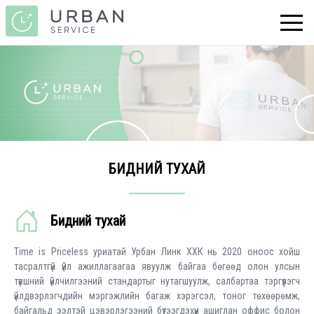
БИДНИЙ ТУХАЙ
Бидний тухай
Time is Priceless уриатай Урбан Линк ХХК нь 2020 оноос хойш
тасралтгүй үйл ажиллагаагаа явуулж байгаа бөгөөд олон улсын
түвшний үйлчилгээний стандартыг нутагшуулж, салбартаа тэргүүлэгч
үйлдвэрлэгчдийн мэргэжлийн багаж хэрэгсэл, тоног төхөөрөмж,
байгальд ээлтэй цэвэрлэгээний бүтээгдэхүүн ашиглан оффис болон