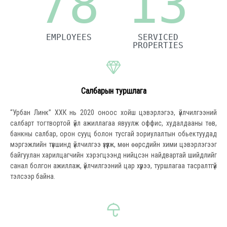
78
13
EMPLOYEES
SERVICED
PROPERTIES
Салбарын туршлага
“Урбан Линк” ХХК нь 2020 оноос хойш цэвэрлэгээ, үйлчилгээний
салбарт тогтвортой үйл ажиллагаа явуулж оффис, худалдааны төв,
банкны салбар, орон сууц болон тусгай зориулалтын обьектуудад
мэргэжлийн түвшинд үйлчилгээ үзүүлж, мөн өөрсдийн хими цэвэрлэгээг
байгуулан харилцагчийн хэрэгцээнд нийцсэн найдвартай шийдлийг
санал болгон ажиллаж, үйлчилгээний цар хүрээ, туршлагаа тасралтгүй
тэлсээр байна.