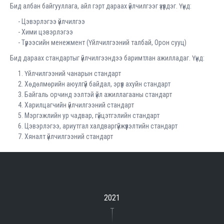
Бид албан байгууллага, айл гэрт дараах үйлчилгээг үзүүлдэг. Үүнд:
- Цэвэрлэгээ үйлчилгээ
- Хими цэвэрлэгээ
- Түрээсийн менежмент (Үйлчилгээний талбай, Орон сууц)
Бид дараах стандартыг үйлчилгээндээ баримтлан ажилладаг. Үүнд:
1. Үйлчилгээний чанарын стандарт
2. Хөдөлмөрийн аюулгүй байдал, эрүүл ахуйн стандарт
3. Байгаль орчинд ээлтэй үйл ажиллагааны стандарт
4. Харилцагчийн үйлчилгээний стандарт
5. Мэргэжлийн ур чадвар, гүйцэтгэлийн стандарт
6. Цэвэрлэгээ, ариутгал халдваргүйжүүлэлтийн стандарт
7. Хяналт үйлчилгээний стандарт
2021