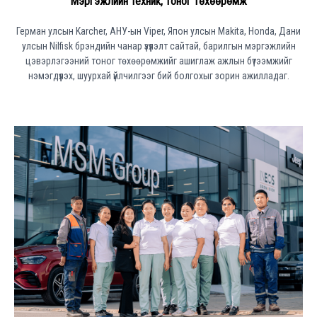
Мэргэжлийн техник, тоног төхөөрөмж
Герман улсын Karcher, АНУ-ын Viper, Япон улсын Makita, Honda, Дани
улсын Nilfisk брэндийн чанар үзүүлэлт сайтай, барилгын мэргэжлийн
цэвэрлэгээний тоног төхөөрөмжийг ашиглаж ажлын бүтээмжийг
нэмэгдүүлэх, шуурхай үйлчилгээг бий болгохыг зорин ажилладаг.