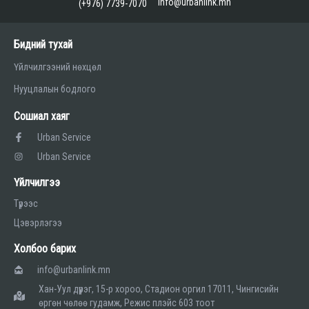
info@urbanlink.mn
(+976) 7739-7070
Бидний тухай
Үйлчилгээний нөхцөл
Нууцлалын бодлого
Сошиал хаяг
Urban Service
Urban Service
Үйлчилгээ
Түрээс
Цэвэрлэгээ
Холбоо барих
info@urbanlink.mn
Хан-Уул дүүрэг, 15-р хороо, Стадион оргил 17011, Чингисийн
өргөн чөлөө гудамж, Режис плэйс 603 тоот