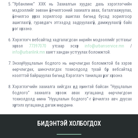
“Урбанлинк” ХХК нь Захиалгын хуудас дахь хэрэглэгчийн
мэдээллийг зөвхөн үйлчилгээний захиалга авах, баталгаажуулах,
үйлчилгээ үзүүлэх зорилгоор ашиглах бөгөөд бусад зорилгоор
ашиглахгүй, гуравдагч этгээдэд задруулахгүй, дамжуулахгүй байх
үүрэг хүлээнэ.
Хэрэглэгч вебсайтад хадгалагдсан өөрийн мэдээллийг устгахыг
хүсвэл
77397070
утсаар эсхүл
info@urbanservice.mn
/
info@urbanlink.mn
хаягт хандан устгуулах боломжтой.
Энэхүү Нууцлалын бодлого нь өөрчлөгдөх боломжтой ба хэрэв
өөрчлөгдөх, шинэчлэгдэх тохиолдолд тухай бүр вебсайтад
нээлттэй байршуулах бөгөөд Хэрэглэгч танилцах үүрэг хүлээнэ.
Хэрэглэгчийн захиалга хийгдэх үед хүчинтэй байсан “Нууцлалын
бодлого” захиалга хүлээж авах хугацаанд өөрчлөгдсөн
тохиолдолд өмнө “Нууцлалын бодлого”-г үйлчилгээ авч дуусах
хүртэлх хугацаанд дагаж мөрдөнө.
БИДЭНТЭЙ ХОЛБОГДОХ