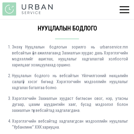
НУУЦЛАЛЫН БОДЛОГО
Энэхүү Нууцлалын бодлогын зорилго нь urbanservice.mn
вебсайтын үйл ажиллагаанд Захиалгын хуудас дахь Хэрэглэгчийн
мэдээллийг ашиглах, нууцлалыг хадгалахтай холбоотой
харилцааг зохицуулахад оршино.
Нууцлалын бодлого нь вебсайтын Үйлчилгээний нөхцөлийн
салшгүй хэсэг бөгөөд Хэрэглэгчийн мэдээллийн нууцлалыг
хадгалах баталгаа болно.
Хэрэглэгчийн Захиалгын хуудаст бөглөсөн овог, нэр, утасны
дугаар, цахим шуудангийн хаяг, бусад мэдээлэл болон
захиалгын түүх вебсайтад хадгалагдана.
Хэрэглэгчийн вебсайтад хадгалагдсан мэдээллийн нууцлалыг
“Урбанлинк” ХХК хариуцна.